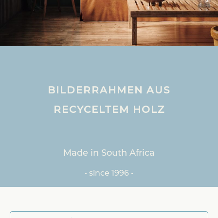
BILDERRAHMEN AUS
RECYCELTEM HOLZ
Made in South Africa
• since 1996 •